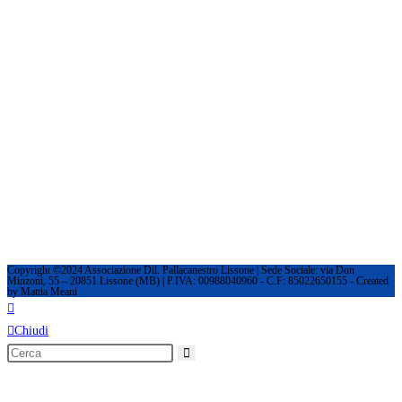
Copyright ©2024 Associazione Dil. Pallacanestro Lissone | Sede Sociale: via Don
Minzoni, 55 – 20851 Lissone (MB) | P.IVA: 00988040960 - C.F: 85022650155 - Created
by Mattia Meani
Chiudi