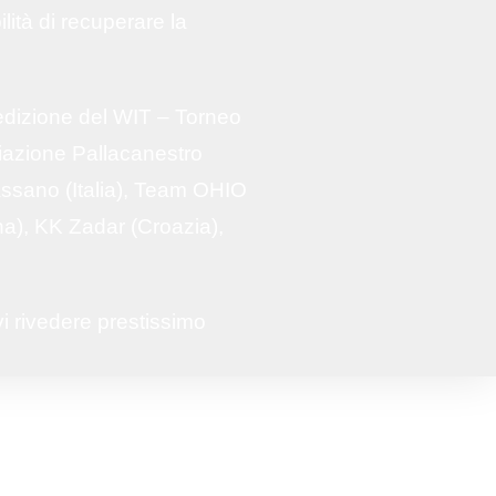
ità di recuperare la
 edizione del WIT – Torneo
ciazione Pallacanestro
Bassano (Italia), Team OHIO
a), KK Zadar (Croazia),
vi rivedere prestissimo