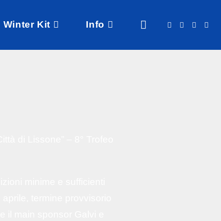
Winter Kit
Info
ttà di Lissone” – 8° Trofeo
ioni minime e sufficienti
aprile, termine provvisorio
re il main sponsor Galvi e