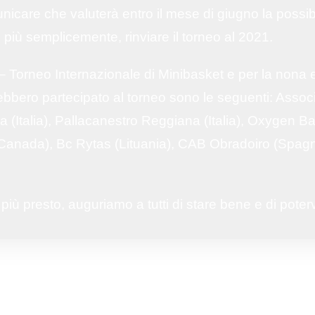
care che valuterà entro il mese di giugno la possibil
 più semplicemente, rinviare il torneo al 2021.
 – Torneo Internazionale di Minibasket e per la nona
ebbero partecipato al torneo sono le seguenti: Asso
a (Italia), Pallacanestro Reggiana (Italia), Oxygen 
anada), Bc Rytas (Lituania), CAB Obradoiro (Spagn
più presto, auguriamo a tutti di stare bene e di poter