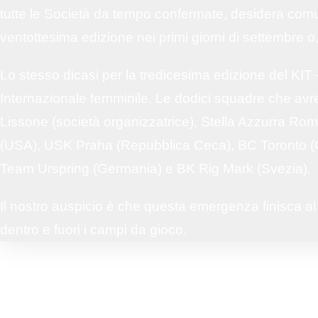
tutte le Società da tempo confermate, desidera comuni
Social media partner:
ventottesima edizione nei primi giorni di settembre o,
Lo stesso dicasi per la tredicesima edizione del KIT
Sponsor tecnico:
Internazionale femminile. Le dodici squadre che avr
Lissone (società organizzatrice), Stella Azzurra Rom
Grazie a:
(USA), USK Praha (Repubblica Ceca), BC Toronto (C
Team Urspring (Germania) e BK Rig Mark (Svezia).
A sostegno di:
Il nostro auspicio è che questa emergenza finisca al 
dentro e fuori i campi da gioco.