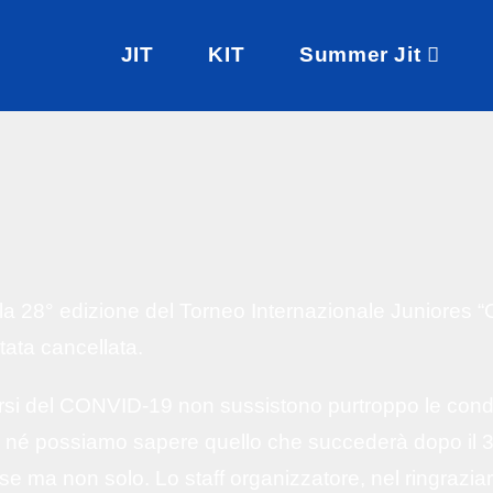
JIT
KIT
Summer Jit
28° edizione del Torneo Internazionale Juniores “Ci
tata cancellata.
si del CONVID-19 non sussistono purtroppo le condiz
T né possiamo sapere quello che succederà dopo il 3 
aese ma non solo. Lo staff organizzatore, nel ringrazia