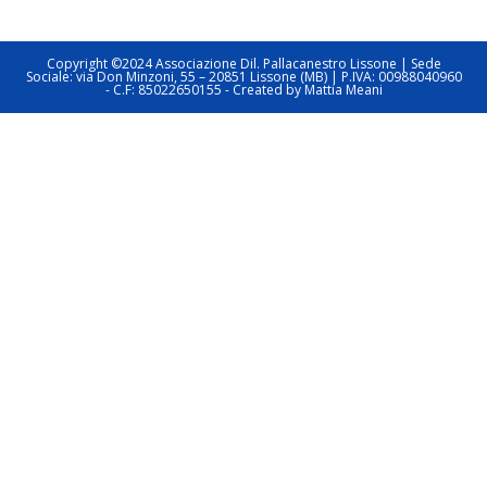
Copyright ©2024 Associazione Dil. Pallacanestro Lissone | Sede
Sociale: via Don Minzoni, 55 – 20851 Lissone (MB) | P.IVA: 00988040960
- C.F: 85022650155 - Created by Mattia Meani