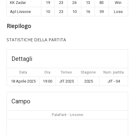
KK Zadar
19
23
26
13
83
Win
Apl Lissone
10
23
10
16
59
Loss
Riepilogo
STATISTICHE DELLA PARTITA
Dettagli
Data
Ora
Torneo
Stagione
Num. partita
18 Aprile 2025
19:00
JIT 2025
2025
JIT - 04
Campo
PalaFarè - Lissone