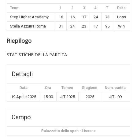
Team
1
2
3
4
T
Esito
Step Higher Academy
16
16
17
24
73
Loss
Stella Azzurra Roma
31
24
23
17
95
Win
Riepilogo
STATISTICHE DELLA PARTITA
Dettagli
Data
Ora
Torneo
Stagione
Num. partita
19 Aprile 2025
15:00
JIT 2025
2025
JIT - 09
Campo
Palazzetto dello sport - Lissone