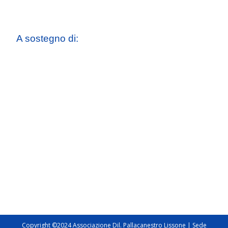
A sostegno di:
Copyright ©2024 Associazione Dil. Pallacanestro Lissone | Sede