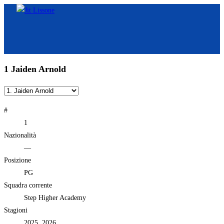
Salta
al
contenuto
1
Jaiden Arnold
#
1
Nazionalità
—
Posizione
PG
Squadra corrente
Step Higher Academy
Stagioni
2025, 2026