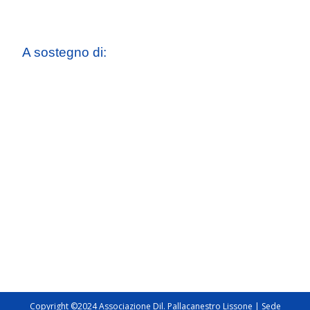
A sostegno di:
Copyright ©2024 Associazione Dil. Pallacanestro Lissone | Sede