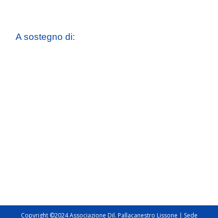
A sostegno di:
Copyright ©2024 Associazione Dil. Pallacanestro Lissone | Sede