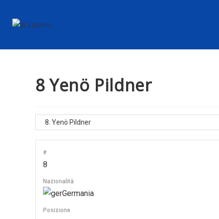
8
Yenö Pildner
#
8
Nazionalità
Germania
Posizione